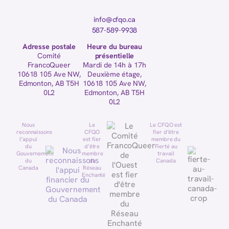
info@cfqo.ca
587-589-9938
Adresse postale
Heure du bureau
Comité
présentielle
FrancoQueer
Mardi de 14h à 17h
10618 105 Ave NW,
Deuxième étage,
Edmonton, AB T5H
10618 105 Ave NW,
0L2
Edmonton, AB T5H
0L2
Nous
Le
Le CFQO est
reconnaissons
CFQO
fier d’être
l’appui
est fier
membre du
du
d’être
Fierté au
Gouvernement
membre
travail
du
du
Canada
Canada
Réseau
Enchanté