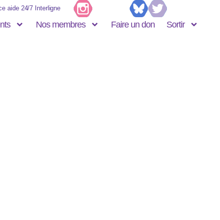
e aide 24/7 Interligne
nts
Nos membres
Faire un don
Sortir