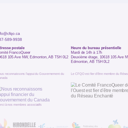
nfo@cfqo.ca
87-589-9938
dresse postale
Heure du bureau présentielle
omité FrancoQueer
Mardi de 14h à 17h
0618 105 Ave NW, Edmonton, AB T5H 0L2
Deuxième étage, 10618 105 Ave N
Edmonton, AB T5H 0L2
us reconnaissons l’appui du Gouvernement du
Le CFQO est fier d’être membre du Rése
anada
rci à nos membres associatifs