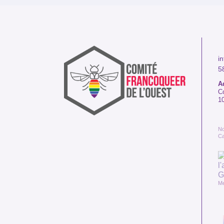
i
5
A
C
1
No
C
Me