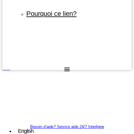
Pourquoi ce lien?
Besoin d’aide? Service aide 24/7 Interligne
Besoin d’aide? Service aide 24/7 Interligne
English