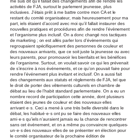
me suis dit qu’il fallait des changements afin de rendre les
activités de FJA, surtout le parlement jeunesse, plus
inclusives. J’étais prêt à me battre contre mon CA et le
restant du comité organisateur, mais heureusement pour ma
part, iels étaient d’accord avec moi qu’il fallait instaurer des
nouvelles pratiques et procédures afin de rendre l’évènement
et l’organisme plus inclusif. On a donc changé nos tactiques
de marketing ; on est allés parler lors d’évènements qui
regroupaient spécifiquement des personnes de couleur et
des nouveaux arrivants, que ce soit juste la jeunesse ou avec
leurs parents, pour promouvoir les bienfaits et les bénéfices
de l’organisme. Surtout, on voulait savoir ce qui les prévenait
de s’inscrire à nos événements, et ce qu’on pouvait faire pour
rendre l’événement plus invitant et inclusif. On a aussi fait
des changements aux statuts et règlements de FJA, tel que
le droit de porter des vêtements culturels en chambre de
débat au lieu de l’habit standard parlementaire. On a eu un
nombre record de participation cette année, dont plusieurs
étaient des jeunes de couleur et des nouveaux·elles
arrivant·e·s. Ceci a mené à une très belle diversité dans le
débat, les habitué·e·s ont pu se faire des nouveaux·elles
ami·e·s qu’iels n’auraient jamais eu la chance de rencontrer
sans cet événement, et on a même pu convaincre quelques-
un·e·s des nouveaux·elles de se présenter en élection pour
le comité organisateur de la prochaine édition de