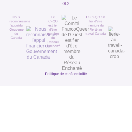
0L2
Nous
Le
Le CFQO est
reconnaissons
CFQO
fier d’être
l’appui du
est fier
membre du
Gouvernement
d’être
Fierté au
du
membre
travail Canada
Canada
du
Réseau
Enchanté
Politique de confidentialité