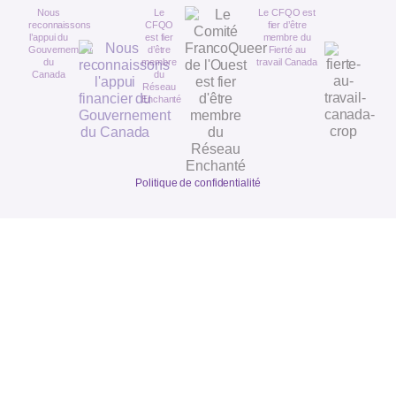
Nous
Le
Le CFQO est
reconnaissons
CFQO
fier d’être
l’appui du
est fier
membre du
Gouvernement
d’être
Fierté au
du
membre
travail Canada
Canada
du
Réseau
Enchanté
Politique de confidentialité