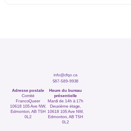
info@cfqo.ca
587-589-9938
Adresse postale
Heure du bureau
Comité
présentielle
FrancoQueer
Mardi de 14h à 17h
10618 105 Ave NW,
Deuxième étage,
Edmonton, AB T5H
10618 105 Ave NW,
0L2
Edmonton, AB T5H
0L2