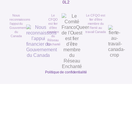
0L2
Nous
Le
Le CFQO est
reconnaissons
CFQO
fier d’être
l’appui du
est fier
membre du
Gouvernement
d’être
Fierté au
du
membre
travail Canada
Canada
du
Réseau
Enchanté
Politique de confidentialité